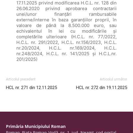
17.11.2025 privind modificarea H.C.L. nr. 128 din
26.06.2020 privind aprobarea contractarii
unei/unor finanțări rambursabile
externe/interne în baza garanțiilor proprii, în
valoare de până la 8.500.000 euro, sau
echivalentul în lei cu modificările și
completările ulterioare (H.C.L. nr. 77/2022,
H.C.L. nr. 291/2022, H.C.L. nr.156/2023, H.C.L.
nr.20/2024, H.C.L. nr.169/2024, H.C.L.
nr.248/2024, H.C.L. nr. 141/2025 și H.C.L.nr.
201/2025)
Articolul precedent
Articolul următor
HCL nr. 271 din 12.11.2025
HCL nr. 272 din 19.11.2025
Primăria Municipiului Roman
Roman, Piaţa Roman-Vodă, nr. 1, jud. Neamţ, cod poştal