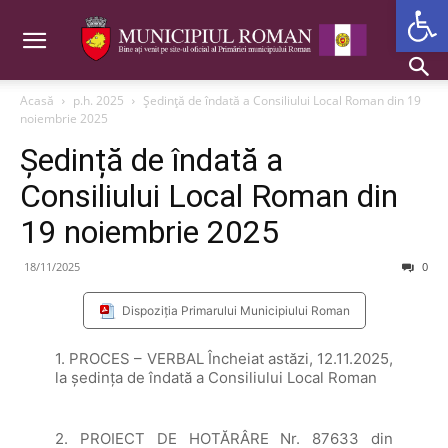
Deschide b
Acasă
p.h. 2025
Ședință de îndată a Consiliului Local Roman din 19
noiembrie 2025
Ședință de îndată a
Consiliului Local Roman din
19 noiembrie 2025
18/11/2025
0
Dispoziția Primarului Municipiului Roman
1. PROCES – VERBAL Încheiat astăzi, 12.11.2025,
la şedinţa de îndată a Consiliului Local Roman
2. PROIECT DE HOTĂRÂRE Nr. 87633 din