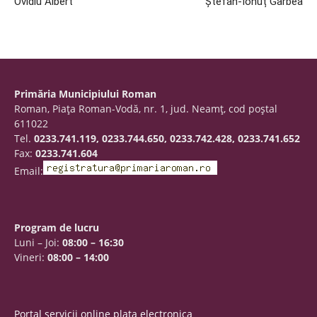
Ovidiu Albert
Ștefan-Ionuț Gârbea
Primăria Municipiului Roman
Roman, Piaţa Roman-Vodă, nr. 1, jud. Neamţ, cod poştal
611022
Tel.
0233.741.119, 0233.744.650, 0233.742.428, 0233.741.652
Fax:
0233.741.604
Email:
Program de lucru
Luni – Joi:
08:00 – 16:30
Vineri:
08:00 – 14:00
Portal servicii online plata electronica