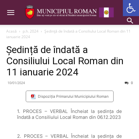
Deschide b
Acasă
p.h. 2024
Ședință de îndată a Consiliului Local Roman din 11
ianuarie 2024
Ședință de îndată a
Consiliului Local Roman din
11 ianuarie 2024
10/01/2024
0
Dispoziția Primarului Municipiului Roman
1. PROCES – VERBAL Încheiat la şedinţa de
îndată a Consiliului Local Roman din 06.12.2023
2. PROCES – VERBAL Încheiat la şedinţa de