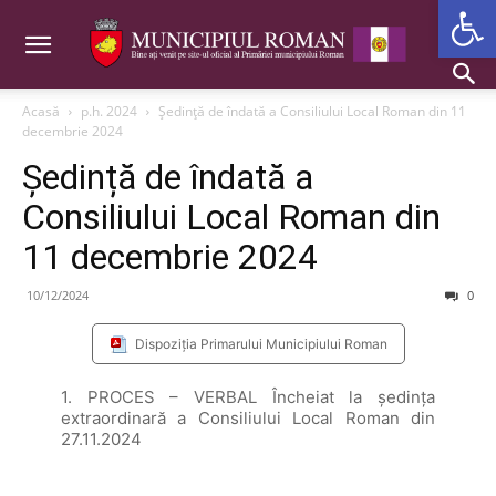
Deschide b
Acasă
p.h. 2024
Ședință de îndată a Consiliului Local Roman din 11
decembrie 2024
Ședință de îndată a
Consiliului Local Roman din
11 decembrie 2024
10/12/2024
0
Dispoziția Primarului Municipiului Roman
1. PROCES – VERBAL Încheiat la şedinţa
extraordinară a Consiliului Local Roman din
27.11.2024