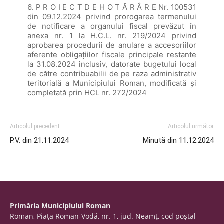
6. P R O I E C T D E H O T Ă R Â R E Nr. 100531
din 09.12.2024 privind prorogarea termenului
de notificare a organului fiscal prevăzut în
anexa nr. 1 la H.C.L. nr. 219/2024 privind
aprobarea procedurii de anulare a accesoriilor
aferente obligațiilor fiscale principale restante
la 31.08.2024 inclusiv, datorate bugetului local
de către contribuabilii de pe raza administrativ
teritorială a Municipiului Roman, modificată și
completată prin HCL nr. 272/2024
Articolul precedent
Articolul următor
P.V. din 21.11.2024
Minută din 11.12.2024
Primăria Municipiului Roman
Roman, Piaţa Roman-Vodă, nr. 1, jud. Neamţ, cod poştal