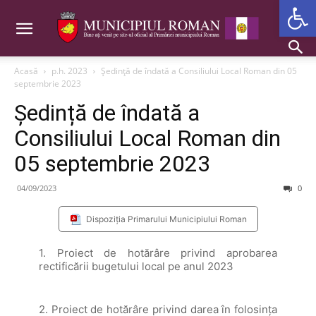
Deschide b
Acasă
p.h. 2023
Ședință de îndată a Consiliului Local Roman din 05
septembrie 2023
Ședință de îndată a
Consiliului Local Roman din
05 septembrie 2023
04/09/2023
0
Dispoziția Primarului Municipiului Roman
1. Proiect de hotărâre privind aprobarea
rectificării bugetului local pe anul 2023
2. Proiect de hotărâre privind darea în folosința