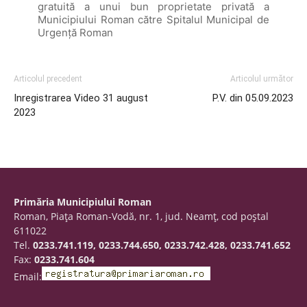
gratuită a unui bun proprietate privată a
Municipiului Roman către Spitalul Municipal de
Urgență Roman
Articolul precedent
Articolul următor
Inregistrarea Video 31 august
P.V. din 05.09.2023
2023
Primăria Municipiului Roman
Roman, Piaţa Roman-Vodă, nr. 1, jud. Neamţ, cod poştal
611022
Tel.
0233.741.119, 0233.744.650, 0233.742.428, 0233.741.652
Fax:
0233.741.604
Email: