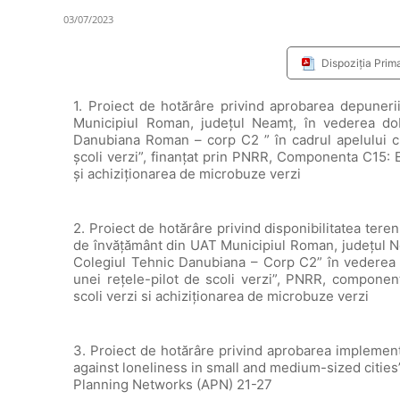
03/07/2023
Dispoziția Prim
1. Proiect de hotărâre privind aprobarea depunerii
Municipiul Roman, județul Neamț, în vederea dob
Danubiana Roman – corp C2 ” în cadrul apelului cu 
școli verzi”, finanțat prin PNRR, Componenta C15: Ed
și achiziționarea de microbuze verzi
2. Proiect de hotărâre privind disponibilitatea terenu
de învățământ din UAT Municipiul Roman, județul Ne
Colegiul Tehnic Danubiana – Corp C2” în vederea fi
unei rețele-pilot de scoli verzi”, PNRR, component
scoli verzi si achiziționarea de microbuze verzi
3. Proiect de hotărâre privind aprobarea implemen
against loneliness in small and medium-sized citie
Planning Networks (APN) 21-27