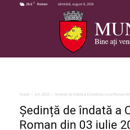
C
26.6
sâmbătă, august 8, 2026
Roman
Acasă
p.h. 2023
Ședință de îndată a Consiliului Local Roman di
Ședință de îndată a C
Roman din 03 iulie 