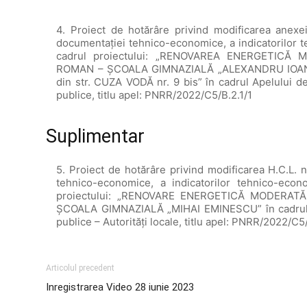
4. Proiect de hotărâre privind modificarea anexe
documentaţiei tehnico-economice, a indicatorilor te
cadrul proiectului: „RENOVAREA ENERGETICĂ
ROMAN – ŞCOALA GIMNAZIALĂ „ALEXANDRU IOA
din str. CUZA VODĂ nr. 9 bis” în cadrul Apelului d
publice, titlu apel: PNRR/2022/C5/B.2.1/1
Suplimentar
5. Proiect de hotărâre privind modificarea H.C.L. 
tehnico-economice, a indicatorilor tehnico-econo
proiectului: „RENOVARE ENERGETICĂ MODERAT
ȘCOALA GIMNAZIALĂ „MIHAI EMINESCU” în cadrul Op
publice – Autorități locale, titlu apel: PNRR/2022/C5
Articolul precedent
Inregistrarea Video 28 iunie 2023