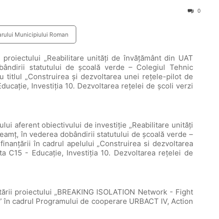
0
arului Municipiului Roman
 proiectului „Reabilitare unități de învățământ din UAT
ândirii statutului de școală verde – Colegiul Tehnic
titlul „Construirea și dezvoltarea unei rețele-pilot de
ucație, Investiția 10. Dezvoltarea rețelei de școli verzi
lui aferent obiectivului de investiție „Reabilitare unități
amț, în vederea dobândirii statutului de școală verde –
nanțării în cadrul apelului „Construirea si dezvoltarea
a C15 - Educație, Investiția 10. Dezvoltarea rețelei de
tării proiectului „BREAKING ISOLATION Network - Fight
s” în cadrul Programului de cooperare URBACT IV, Action