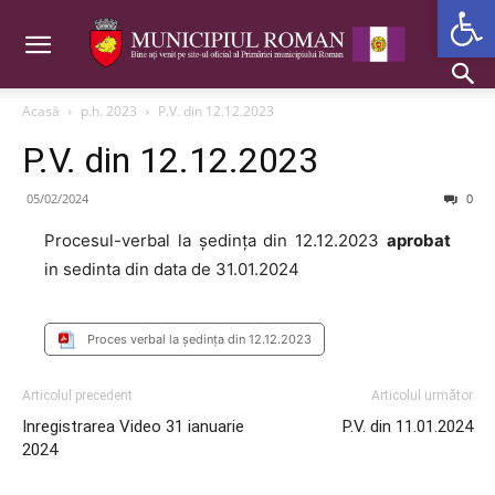
Deschide b
Acasă
p.h. 2023
P.V. din 12.12.2023
P.V. din 12.12.2023
05/02/2024
0
Procesul-verbal la ședința din 12.12.2023
aprobat
in sedinta din data de 31.01.2024
Proces verbal la ședința din 12.12.2023
Articolul precedent
Articolul următor
Inregistrarea Video 31 ianuarie
P.V. din 11.01.2024
2024