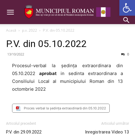
Deschide b
Acasă
p.v. 2022
P.V. din 05.10.2022
P.V. din 05.10.2022
13/10/2022
0
Procesul-verbal la ședința extraordinara din
05.10.2022
aprobat
in sedinta extraordinara a
Consiliului Local al municipiului Roman din 13
octombrie 2022
Proces verbal la ședința extraodinară din 05.10.2022
Articolul precedent
Articolul următor
P.V. din 29.09.2022
Inregistrarea Video 13