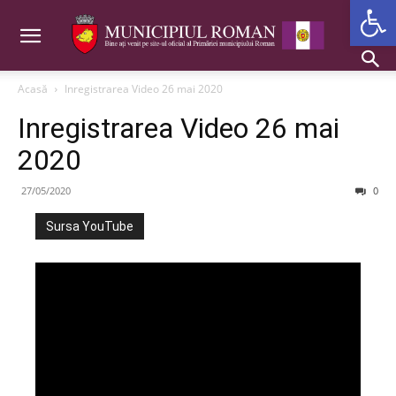
Deschide b
Acasă
Inregistrarea Video 26 mai 2020
Inregistrarea Video 26 mai
2020
27/05/2020
0
Sursa YouTube