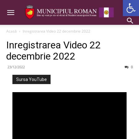
Deschide b
Acasă
Inregistrarea Video 22 decembrie 2022
Inregistrarea Video 22
decembrie 2022
23/12/2022
0
Sursa YouTube