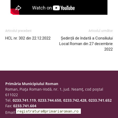
Articolul precedent
Articolul următor
HCL nr. 302 din 22.12.2022
Ședință de îndată a Consiliului
Local Roman din 27 decembrie
2022
Primăria Municipiului Roman
Roman, Piaţa Roman-Vodă, nr. 1, jud. Neamţ, cod poştal
611022
Tel.
0233.741.119, 0233.744.650, 0233.742.428, 0233.741.652
Fax:
0233.741.604
Email: