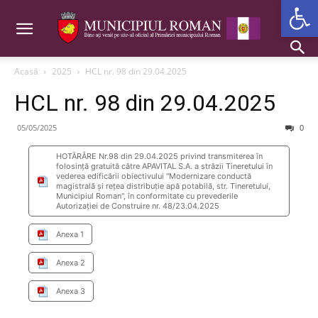
Deschide b
Acasă
2025
HCL nr. 98 din 29.04.2025
HCL nr. 98 din 29.04.2025
05/05/2025
0
HOTĂRÂRE Nr.98 din 29.04.2025 privind transmiterea în
folosință gratuită către APAVITAL S.A. a străzii Tineretului în
vederea edificării obiectivului "Modernizare conductă
magistrală și rețea distribuție apă potabilă, str. Tineretului,
Municipiul Roman", în conformitate cu prevederile
Autorizației de Construire nr. 48/23.04.2025
Anexa 1
Anexa 2
Anexa 3