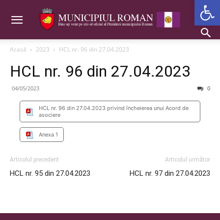
Deschide b
Acasă
2023
HCL nr. 96 din 27.04.2023
HCL nr. 96 din 27.04.2023
04/05/2023
0
HCL nr. 96 din 27.04.2023 privind încheierea unui Acord de
asociere
Anexa 1
Articolul precedent
Articolul următor
HCL nr. 95 din 27.04.2023
HCL nr. 97 din 27.04.2023