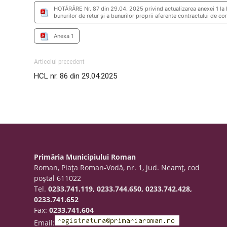
HOTĂRÂRE Nr. 87 din 29.04. 2025 privind actualizarea anexei 1 la H
bunurilor de retur și a bunurilor proprii aferente contractului de c
Anexa 1
Articolul precedent
HCL nr. 86 din 29.04.2025
Primăria Municipiului Roman
Roman, Piaţa Roman-Vodă, nr. 1, jud. Neamţ, cod
poştal 611022
Tel.
0233.741.119, 0233.744.650, 0233.742.428,
0233.741.652
Fax:
0233.741.604
Email: