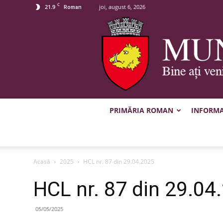
C
21.9
joi, august 6, 2026
Roman
PRIMĂRIA ROMAN
INFORMAȚ
Acasă
2025
HCL nr. 87 din 29.04.2025
HCL nr. 87 din 29.04
05/05/2025