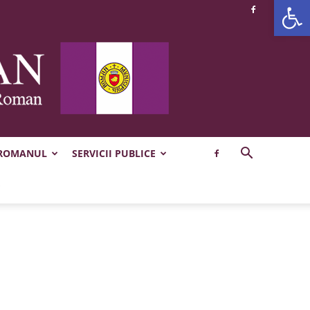
Deschide b
 ROMANUL
SERVICII PUBLICE