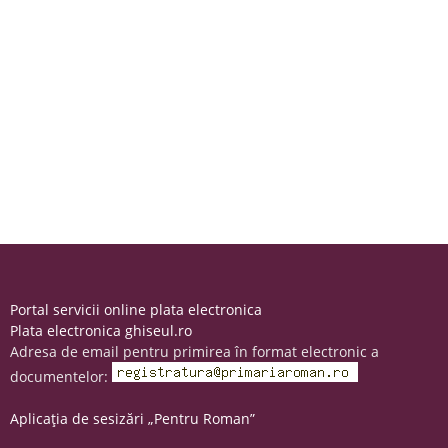
Portal servicii online plata electronica
Plata electronica ghiseul.ro
Adresa de email pentru primirea în format electronic a
documentelor:
Aplicația de sesizări „Pentru Roman”