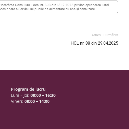
otărârea Consiliului Local nr. 303 din 18.12.2023 privind aprobarea listei
oncesionare a Serviciului public de alimentare cu apă și canalizare
Articolul următor
HCL nr. 88 din 29.04.2025
Program de lucru
Luni – Joi:
08:00 – 16:30
Vineri:
08:00 – 14:00