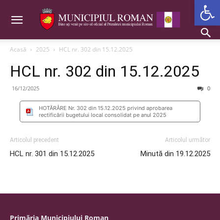
Deschide b
Acasă
2025
HCL nr. 302 din 15.12.2025
HCL nr. 302 din 15.12.2025
16/12/2025
0
HOTĂRÂRE Nr. 302 din 15.12.2025 privind aprobarea
rectificării bugetului local consolidat pe anul 2025
Articolul precedent
Articolul următor
HCL nr. 301 din 15.12.2025
Minută din 19.12.2025
Primăria Municipiului Roman