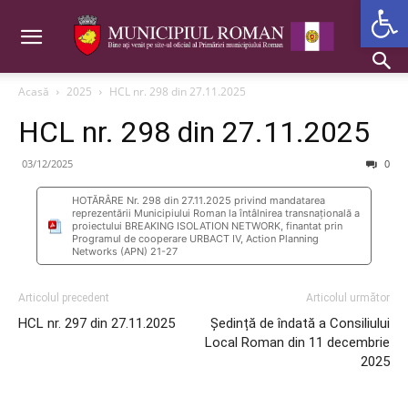
Deschide b
Acasă
2025
HCL nr. 298 din 27.11.2025
HCL nr. 298 din 27.11.2025
03/12/2025
0
HOTĂRÂRE Nr. 298 din 27.11.2025 privind mandatarea
reprezentării Municipiului Roman la întâlnirea transnațională a
proiectului BREAKING ISOLATION NETWORK, finantat prin
Programul de cooperare URBACT IV, Action Planning
Networks (APN) 21-27
Articolul precedent
Articolul următor
HCL nr. 297 din 27.11.2025
Ședință de îndată a Consiliului
Local Roman din 11 decembrie
2025