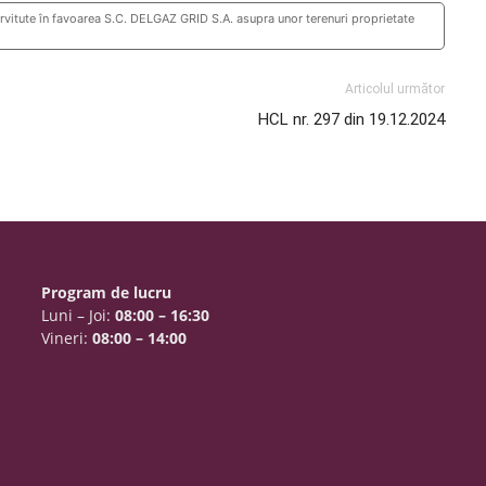
ervitute în favoarea S.C. DELGAZ GRID S.A. asupra unor terenuri proprietate
Articolul următor
HCL nr. 297 din 19.12.2024
Program de lucru
Luni – Joi:
08:00 – 16:30
Vineri:
08:00 – 14:00