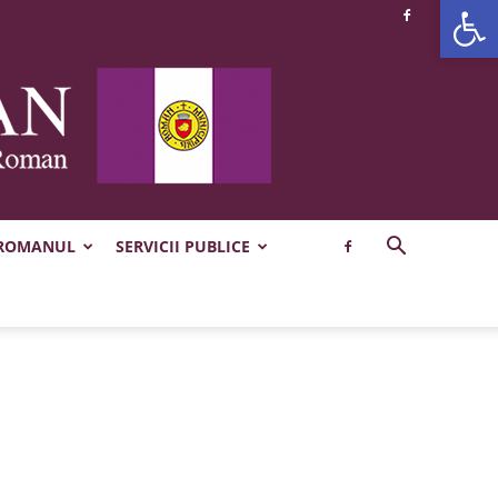
Deschide b
 ROMANUL
SERVICII PUBLICE