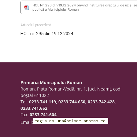
HCL Nr. 296 din 19.12.2024 privind instituirea dreptului de uz și s
publică a Municipiului Roman
Articolul precedent
HCL nr. 295 din 19.12.2024
Primăria Municipiului Roman
Roman, Piaţa Roman-Vodă, nr. 1, jud. Neamţ, cod
poştal 611022
Tel.
0233.741.119, 0233.744.650, 0233.742.428,
0233.741.652
Fax:
0233.741.604
Email: