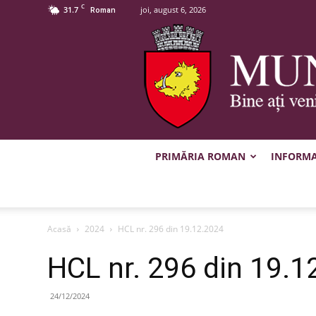
C
31.7
joi, august 6, 2026
Roman
PRIMĂRIA ROMAN
INFORMAȚ
Acasă
2024
HCL nr. 296 din 19.12.2024
HCL nr. 296 din 19.1
24/12/2024