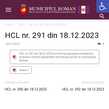
Deschide b
Acasă
2023
HCL nr. 291 din 18.12.2023
HCL nr. 291 din 18.12.2023
20/12/2023
0
HCL nr. 291 din 18.12.2023 privind actualizarea inventarului
bunurilor imobile aparținând domeniului privat al municipiului
Roman
Anexa 1
Articolul precedent
Articolul următor
HCL nr. 290 din 18.12.2023
HCL nr. 292 din 18.12.2023