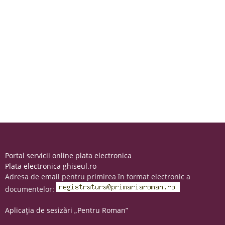
Portal servicii online plata electronica
Plata electronica ghiseul.ro
Adresa de email pentru primirea în format electronic a
documentelor:
Aplicația de sesizări „Pentru Roman”