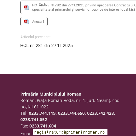
HOTÃRÂRE Nr.282 din 27.11.2025 privind aprobarea Contractului Co
specialitate al primarului şi serviciilor publice de interes local fără
Anexa 1
Articolul precedent
HCL nr. 281 din 27.11.2025
Primăria Municipiului Roman
Roman, Piaţa Roman-Vodă, nr. 1, jud. Neamţ, cod
poştal 611022
Tel.
0233.741.119, 0233.744.650, 0233.742.428,
0233.741.652
Fax:
0233.741.604
Email: