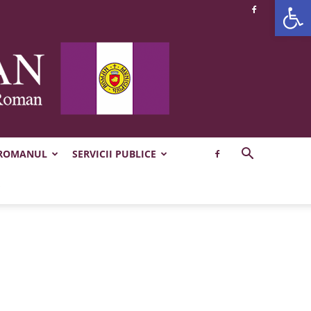
Deschide b
 ROMANUL
SERVICII PUBLICE