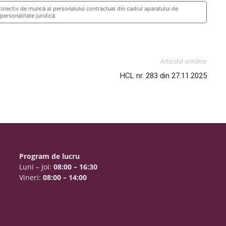
lectiv de muncă al personalului contractual din cadrul aparatului de
 personalitate juridică
Articolul următor
HCL nr. 283 din 27.11.2025
Program de lucru
Luni – Joi:
08:00 – 16:30
Vineri:
08:00 – 14:00