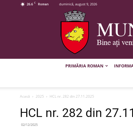
C
26.6
duminică, august 9, 2026
Roman
PRIMĂRIA ROMAN
INFORMAȚ
Acasă
2025
HCL nr. 282 din 27.11.2025
HCL nr. 282 din 27.1
02/12/2025