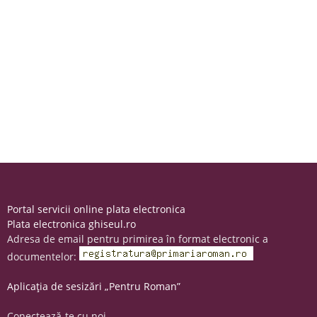
Portal servicii online plata electronica
Plata electronica ghiseul.ro
Adresa de email pentru primirea în format electronic a
documentelor:
Aplicația de sesizări „Pentru Roman”
Conectează-te cu noi