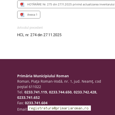
HOTĂRÂRE Nr. 275 din 27.11.2025 privind actualizarea inventarului
Anexa 1
Articolul precedent
HCL nr. 274 din 27.11.2025
Primăria Municipiului Roman
Roman, Piaţa Roman-Vodă, nr. 1, jud. Neamţ, cod
poştal 611022
Tel.
0233.741.119, 0233.744.650, 0233.742.428,
0233.741.652
Fax:
0233.741.604
Email: