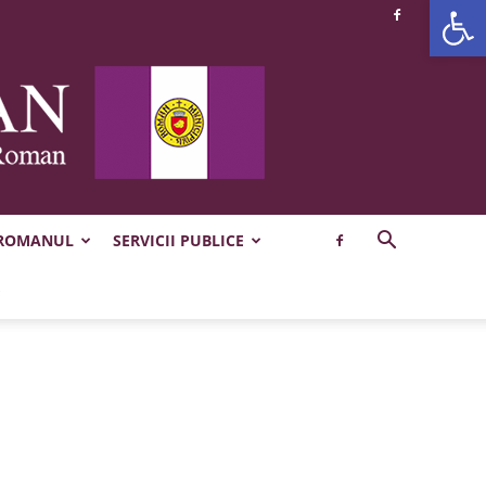
Deschide b
 ROMANUL
SERVICII PUBLICE