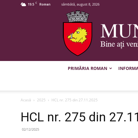
C
19.5
sâmbătă, august 8, 2026
Roman
PRIMĂRIA ROMAN
INFORMAȚ
Acasă
2025
HCL nr. 275 din 27.11.2025
HCL nr. 275 din 27.1
02/12/2025