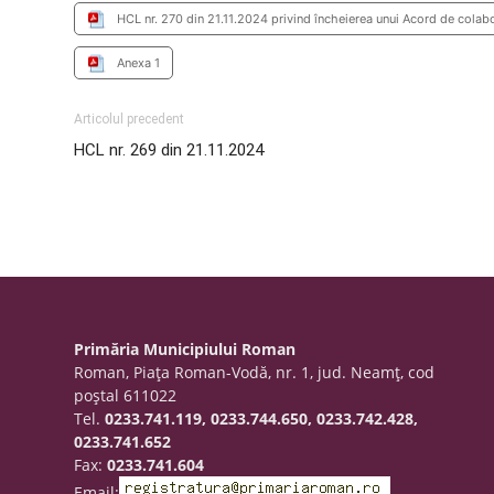
HCL nr. 270 din 21.11.2024 privind încheierea unui Acord de colab
Anexa 1
Articolul precedent
HCL nr. 269 din 21.11.2024
Primăria Municipiului Roman
Roman, Piaţa Roman-Vodă, nr. 1, jud. Neamţ, cod
poştal 611022
Tel.
0233.741.119, 0233.744.650, 0233.742.428,
0233.741.652
Fax:
0233.741.604
Email: