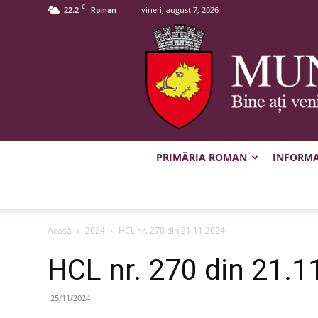
C
22.2
vineri, august 7, 2026
Roman
PRIMĂRIA ROMAN
INFORMAȚ
Acasă
2024
HCL nr. 270 din 21.11.2024
HCL nr. 270 din 21.1
25/11/2024