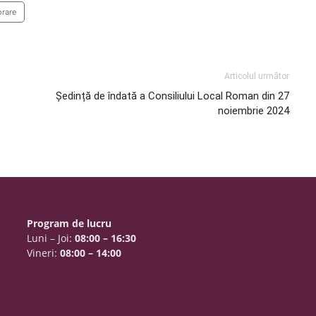
orare
Articolul următor
Ședință de îndată a Consiliului Local Roman din 27
noiembrie 2024
Program de lucru
Luni – Joi:
08:00 – 16:30
Vineri:
08:00 – 14:00