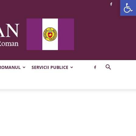
Deschide b
 ROMANUL
SERVICII PUBLICE