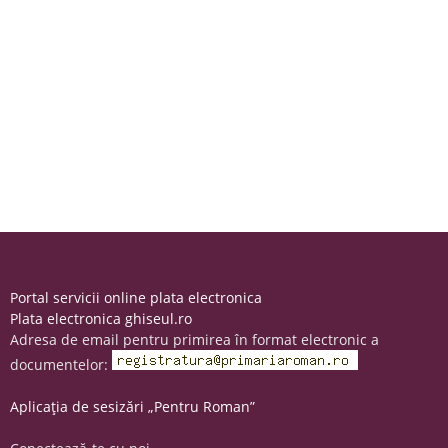
Portal servicii online plata electronica
Plata electronica ghiseul.ro
Adresa de email pentru primirea în format electronic a
documentelor:
Aplicația de sesizări „Pentru Roman”