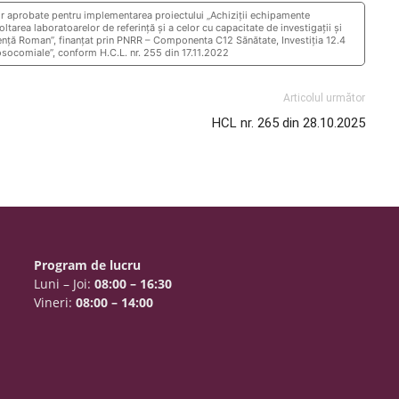
or aprobate pentru implementarea proiectului „Achiziții echipamente
ltarea laboratoarelor de referință și a celor cu capacitate de investigații și
gență Roman”, finanțat prin PNRR – Componenta C12 Sănătate, Investiția 12.4
nosocomiale”, conform H.C.L. nr. 255 din 17.11.2022
Articolul următor
HCL nr. 265 din 28.10.2025
Program de lucru
Luni – Joi:
08:00 – 16:30
Vineri:
08:00 – 14:00