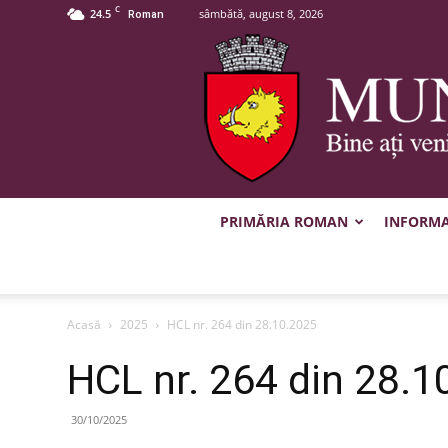
C
24.5
sâmbătă, august 8, 2026
Roman
PRIMĂRIA ROMAN
INFORMAȚ
Acasă
2025
HCL nr. 264 din 28.10.2025
HCL nr. 264 din 28.1
30/10/2025