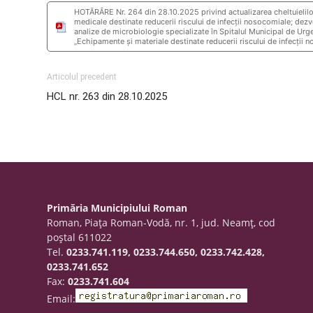
HOTĂRÂRE Nr. 264 din 28.10.2025 privind actualizarea cheltuielil
medicale destinate reducerii riscului de infecții nosocomiale; dezvo
analize de microbiologie specializate în Spitalul Municipal de Ur
„Echipamente și materiale destinate reducerii riscului de infecții 
Articolul precedent
HCL nr. 263 din 28.10.2025
Primăria Municipiului Roman
Roman, Piaţa Roman-Vodă, nr. 1, jud. Neamţ, cod
poştal 611022
Tel.
0233.741.119, 0233.744.650, 0233.742.428,
0233.741.652
Fax:
0233.741.604
Email: