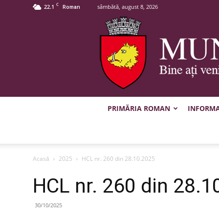
C
22.1
sâmbătă, august 8, 2026
Roman
PRIMĂRIA ROMAN
INFORMAȚ
Acasă
2025
HCL nr. 260 din 28.10.2025
HCL nr. 260 din 28.1
30/10/2025