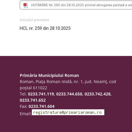
HOTĂRÂRE Nr. 260 din 28.10.2025 privind abrogarea parțială a une
Articolul precedent
HCL nr. 259 din 28.10.2025
Primăria Municipiului Roman
Roman, Piaţa Roman-Vodă, nr. 1, jud. Neamţ, cod
poştal 611022
Tel.
0233.741.119, 0233.744.650, 0233.742.428,
0233.741.652
Fax:
0233.741.604
Email: