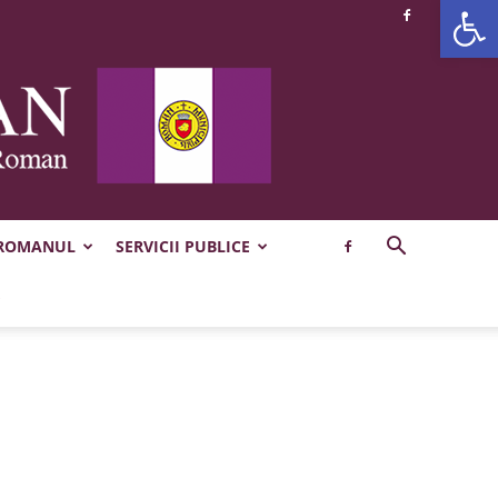
Deschide b
 ROMANUL
SERVICII PUBLICE