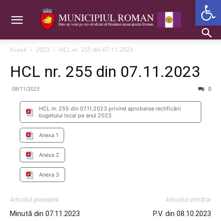
Deschide b
Acasă
2023
HCL nr. 255 din 07.11.2023
HCL nr. 255 din 07.11.2023
08/11/2023
0
HCL nr. 255 din 07.11.2023 privind aprobarea rectificării
bugetului local pe anul 2023
Anexa 1
Anexa 2
Anexa 3
Articolul precedent
Articolul următor
Minută din 07.11.2023
P.V. din 08.10.2023