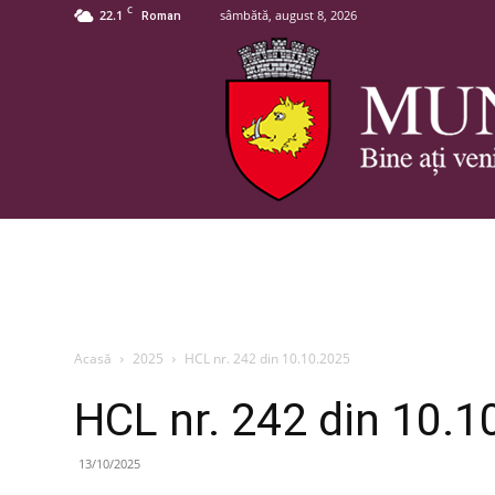
C
22.1
sâmbătă, august 8, 2026
Roman
Acasă
2025
HCL nr. 242 din 10.10.2025
HCL nr. 242 din 10.1
13/10/2025