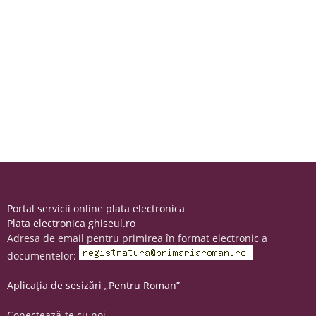
Portal servicii online plata electronica
Plata electronica ghiseul.ro
Adresa de email pentru primirea în format electronic a
documentelor:
Aplicația de sesizări „Pentru Roman”
Conectează-te cu noi