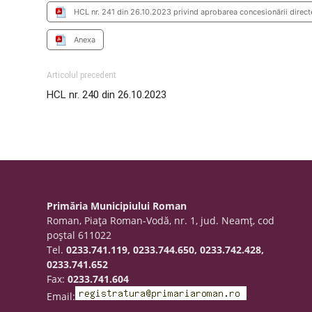
HCL nr. 241 din 26.10.2023 privind aprobarea concesionării directe
Anexa
Articolul precedent
HCL nr. 240 din 26.10.2023
Primăria Municipiului Roman
Roman, Piaţa Roman-Vodă, nr. 1, jud. Neamţ, cod
poştal 611022
Tel.
0233.741.119, 0233.744.650, 0233.742.428,
0233.741.652
Fax:
0233.741.604
Email: