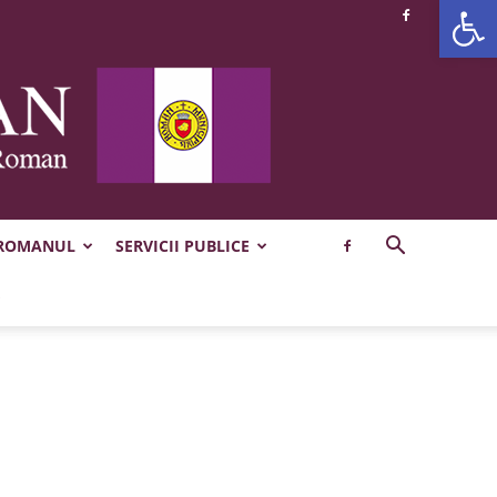
Deschide b
 ROMANUL
SERVICII PUBLICE