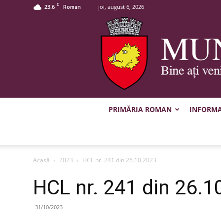
C
23.6
joi, august 6, 2026
Roman
PRIMĂRIA ROMAN
INFORMAȚ
Acasă
2023
HCL nr. 241 din 26.10.2023
HCL nr. 241 din 26.1
31/10/2023