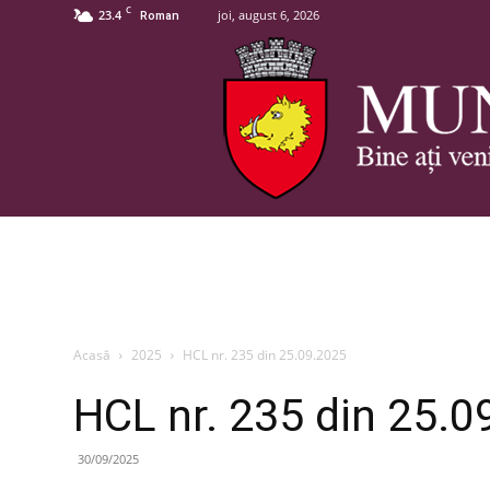
C
23.4
joi, august 6, 2026
Roman
Acasă
2025
HCL nr. 235 din 25.09.2025
HCL nr. 235 din 25.0
30/09/2025