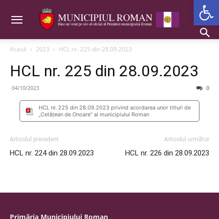
Deschide b
Acasă
2023
HCL nr. 225 din 28.09.2023
HCL nr. 225 din 28.09.2023
04/10/2023
0
HCL nr. 225 din 28.09.2023 privind acordarea unor titluri de
„Cetăţean de Onoare” al municipiului Roman
Articolul precedent
Articolul următor
HCL nr. 224 din 28.09.2023
HCL nr. 226 din 28.09.2023
Primăria Municipiului Roman