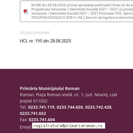
Nr.196 din 28.08.2025 privind aprobarea participãrii Direc.iei de As
Programului Incluziune .i Demnitate Socialã 2021 – 2027, cu proiect
Incluziune .i Demnitate Socialã 2021 – 2027 Prioritate: P06. Servi
PIDS/P06/OS:ESO4.11.(FSE+) /A6.1„Servicii de îngrijire la domicili
Articolul precedent
HCL nr. 195 din 28.08.2025
Primăria Municipiului Roman
Roman, Piaţa Roman-Vodă, nr. 1, jud. Neamţ, cod
poştal 611022
Tel.
0233.741.119, 0233.744.650, 0233.742.428,
0233.741.652
Fax:
0233.741.604
Email: