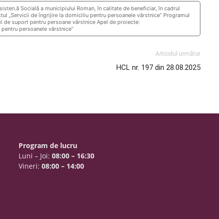
isten.ã Socialã a municipiului Roman, în calitate de beneficiar, în cadrul
ul „Servicii de îngrijire la domiciliu pentru persoanele vârstnice” Programul
cii de suport pentru persoane vârstnice Apel de proiecte:
u pentru persoanele vârstnice”
Articolul următor
HCL nr. 197 din 28.08.2025
Program de lucru
Luni – Joi:
08:00 – 16:30
Vineri:
08:00 – 14:00