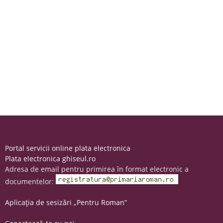
Portal servicii online plata electronica
Plata electronica ghiseul.ro
Adresa de email pentru primirea în format electronic a
documentelor:
Aplicația de sesizări „Pentru Roman”