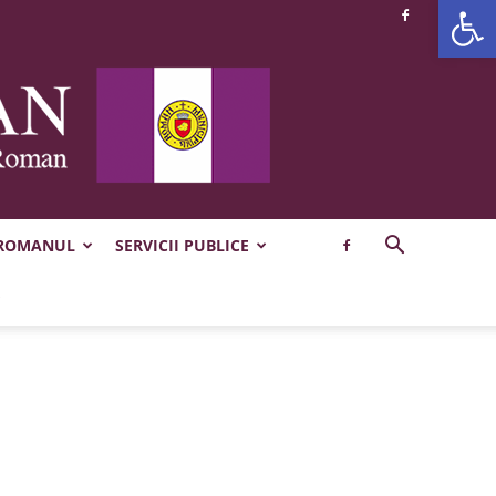
Deschide b
 ROMANUL
SERVICII PUBLICE