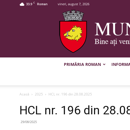
C
33.9
vineri, august 7, 2026
Roman
PRIMĂRIA ROMAN
INFORMAȚ
Acasă
2025
HCL nr. 196 din 28.08.2025
HCL nr. 196 din 28.0
29/08/2025