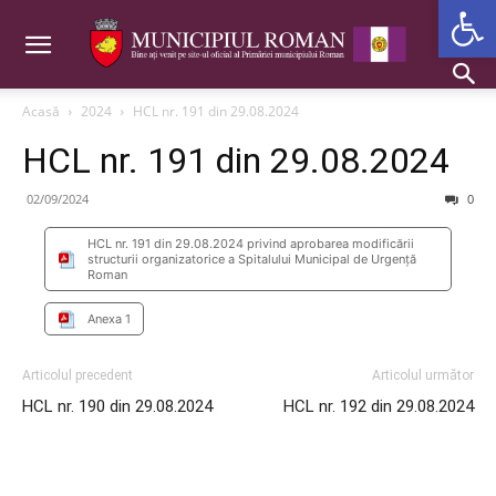
Deschide b
Acasă
2024
HCL nr. 191 din 29.08.2024
HCL nr. 191 din 29.08.2024
02/09/2024
0
HCL nr. 191 din 29.08.2024 privind aprobarea modificării
structurii organizatorice a Spitalului Municipal de Urgenţă
Roman
Anexa 1
Articolul precedent
Articolul următor
HCL nr. 190 din 29.08.2024
HCL nr. 192 din 29.08.2024