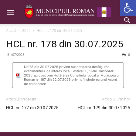
Deschide b
Acasă
2025
HCL nr. 178 din 30.07.2025
HCL nr. 178 din 30.07.2025
31/07/2025
0
Nr.178 din 30.07.2025 privind suspendarea desfășurării
evenimentului de interes local Festivalul „Zilele Diasporei”
2025 aprobat prin Hotărârea Consiliului Local al Municipiului
Roman nr. 167 din 22.07.2025 privind încheierea unui Acord
de colaborare
Articolul precedent
Articolul următor
HCL nr. 177 din 30.07.2025
HCL nr. 179 din 30.07.2025