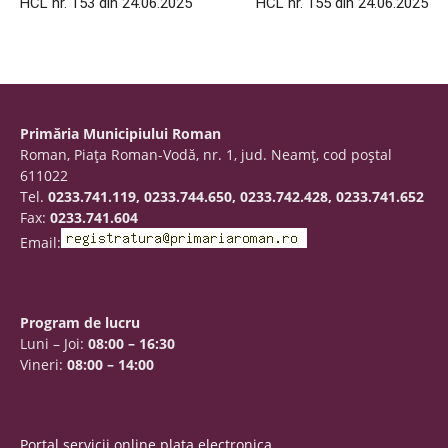
HCL nr. 153 din 24.06.2025
HCL nr. 155 din 24.06.2025
Primăria Municipiului Roman
Roman, Piaţa Roman-Vodă, nr. 1, jud. Neamţ, cod poştal
611022
Tel.
0233.741.119, 0233.744.650, 0233.742.428, 0233.741.652
Fax:
0233.741.604
Email:
Program de lucru
Luni – Joi:
08:00 – 16:30
Vineri:
08:00 – 14:00
Portal servicii online plata electronica