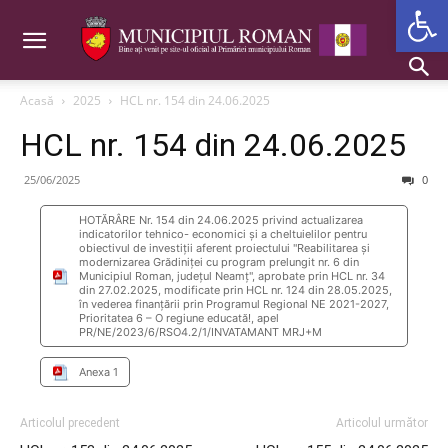
Deschide b
Acasă
2025
HCL nr. 154 din 24.06.2025
HCL nr. 154 din 24.06.2025
25/06/2025
0
HOTĂRÂRE Nr. 154 din 24.06.2025 privind actualizarea
indicatorilor tehnico- economici și a cheltuielilor pentru
obiectivul de investiții aferent proiectului "Reabilitarea şi
modernizarea Grădiniţei cu program prelungit nr. 6 din
Municipiul Roman, judeţul Neamţ", aprobate prin HCL nr. 34
din 27.02.2025, modificate prin HCL nr. 124 din 28.05.2025,
în vederea finanțării prin Programul Regional NE 2021-2027,
Prioritatea 6 – O regiune educată!, apel
PR/NE/2023/6/RSO4.2/1/INVATAMANT MRJ+M
Anexa 1
Articolul precedent
Articolul următor