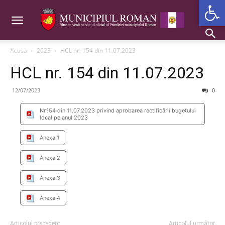
Deschide b
Acasă
2023
HCL nr. 154 din 11.07.2023
HCL nr. 154 din 11.07.2023
12/07/2023
0
Nr.154 din 11.07.2023 privind aprobarea rectificării bugetului
local pe anul 2023
Anexa 1
Anexa 2
Anexa 3
Anexa 4
Articolul precedent
Articolul următor