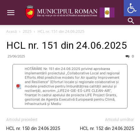
Deschide b
Acasă
2025
HCL nr. 151 din 24.06.2025
HCL nr. 151 din 24.06.2025
25/06/2025
0
HOTĂRÂRE Nr. 151 din 24.06.2025 privind aprobarea
implementării proiectului „Collaborative Local and regional
Efforts ANd predictive models for Air quality Improvement
and Resilience” (Eforturi locale și regionale colaborative și
modele predictive pentru îmbunătățirea calității aerului și
reziliență), acronim „LIFE24-GIE-ES-LIFE CLEAN-AIR”,
finanțat în cadrul apelului de proiecte LIFE Project Grants,
gestionat de Agenția Executivă Europeană pentru Climă,
Infrastructură și Mediu
Articolul precedent
Articolul următor
HCL nr. 150 din 24.06.2025
HCL nr. 152 din 24.06.2025