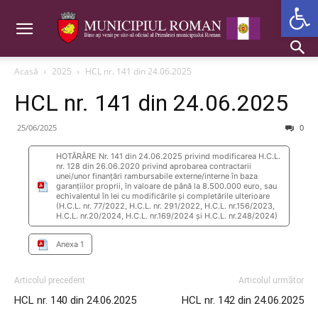
Deschide b
Acasă
2025
HCL nr. 141 din 24.06.2025
HCL nr. 141 din 24.06.2025
25/06/2025
0
HOTĂRÂRE Nr. 141 din 24.06.2025 privind modificarea H.C.L.
nr. 128 din 26.06.2020 privind aprobarea contractarii
unei/unor finanțări rambursabile externe/interne în baza
garanțiilor proprii, în valoare de până la 8.500.000 euro, sau
echivalentul în lei cu modificările și completările ulterioare
(H.C.L. nr. 77/2022, H.C.L. nr. 291/2022, H.C.L. nr.156/2023,
H.C.L. nr.20/2024, H.C.L. nr.169/2024 și H.C.L. nr.248/2024)
Anexa 1
Articolul precedent
Articolul următor
HCL nr. 140 din 24.06.2025
HCL nr. 142 din 24.06.2025