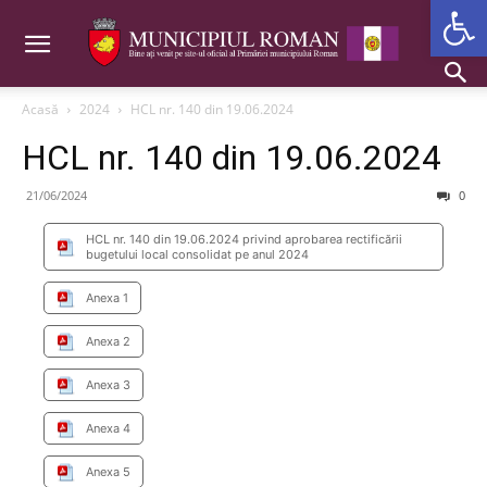
Deschide b
Acasă
2024
HCL nr. 140 din 19.06.2024
HCL nr. 140 din 19.06.2024
21/06/2024
0
HCL nr. 140 din 19.06.2024 privind aprobarea rectificării
bugetului local consolidat pe anul 2024
Anexa 1
Anexa 2
Anexa 3
Anexa 4
Anexa 5