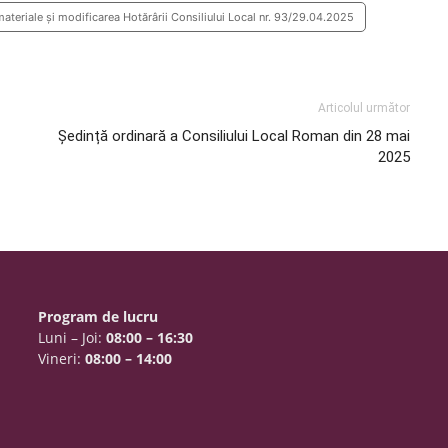
teriale şi modificarea Hotărârii Consiliului Local nr. 93/29.04.2025
Articolul următor
Ședință ordinară a Consiliului Local Roman din 28 mai
2025
Program de lucru
Luni – Joi:
08:00 – 16:30
Vineri:
08:00 – 14:00