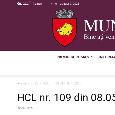
C
22.2
vineri, august 7, 2026
Roman
PRIMĂRIA ROMAN
INFORMAȚ
Acasă
2025
HCL nr. 109 din 08.05.2025
HCL nr. 109 din 08.0
08/05/2025