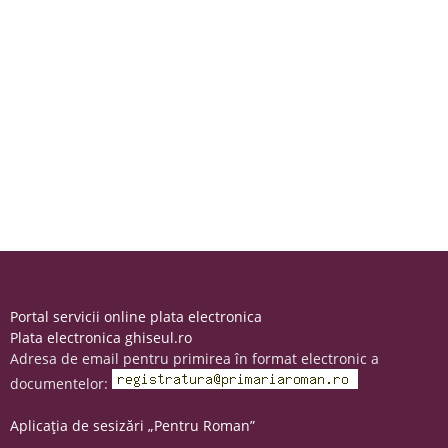
Portal servicii online plata electronica
Plata electronica ghiseul.ro
Adresa de email pentru primirea în format electronic a
documentelor:
Aplicația de sesizări „Pentru Roman”