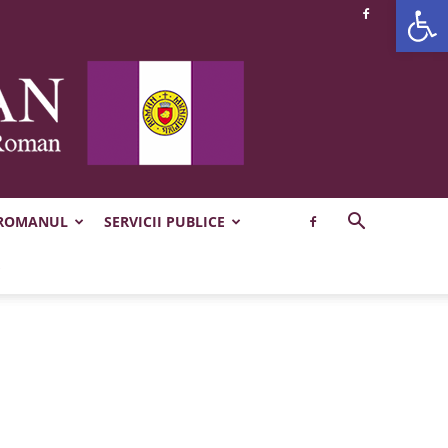
Deschide b
 ROMANUL
SERVICII PUBLICE