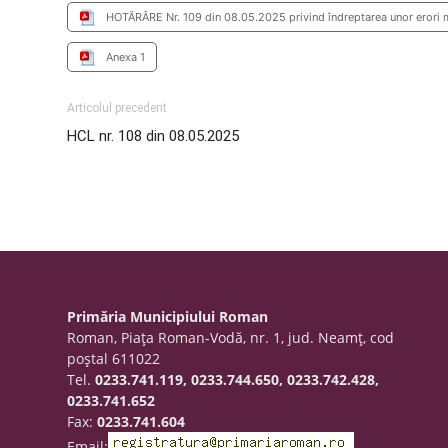
HOTĂRÂRE Nr. 109 din 08.05.2025 privind îndreptarea unor erori ma
Anexa 1
Articolul precedent
HCL nr. 108 din 08.05.2025
Primăria Municipiului Roman
Roman, Piaţa Roman-Vodă, nr. 1, jud. Neamţ, cod
poştal 611022
Tel.
0233.741.119, 0233.744.650, 0233.742.428,
0233.741.652
Fax:
0233.741.604
Email: