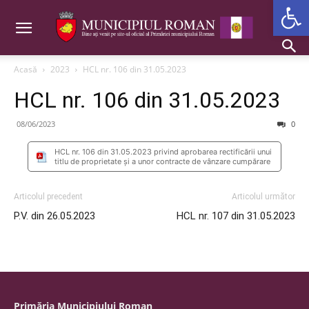
Deschide b
Acasă
2023
HCL nr. 106 din 31.05.2023
HCL nr. 106 din 31.05.2023
08/06/2023
0
HCL nr. 106 din 31.05.2023 privind aprobarea rectificării unui
titlu de proprietate și a unor contracte de vânzare cumpărare
Articolul precedent
Articolul următor
P.V. din 26.05.2023
HCL nr. 107 din 31.05.2023
Primăria Municipiului Roman