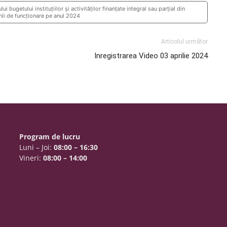
 bugetului instituțiilor și activităților finanțate integral sau parțial din
unii de funcționare pe anul 2024
Articolul următor
Inregistrarea Video 03 aprilie 2024
Program de lucru
Luni – Joi:
08:00 – 16:30
Vineri:
08:00 – 14:00