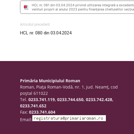
HCL nr. 081 din 03.04.2024 privind utilizarea integrală a excedentului
venituri proprii al anului 2023 pentru finanțarea cheltuielilor secți
Articolul precedent
HCL nr. 080 din 03.04.2024
Primăria Municipiului Roman
Roman, Piaţa Roman-Vodă, nr. 1, jud. Neamţ, cod
poştal 611022
Tel.
0233.741.119, 0233.744.650, 0233.742.428,
0233.741.652
Fax:
0233.741.604
Email: