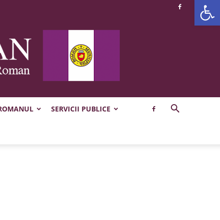
Deschide b
 ROMANUL
SERVICII PUBLICE