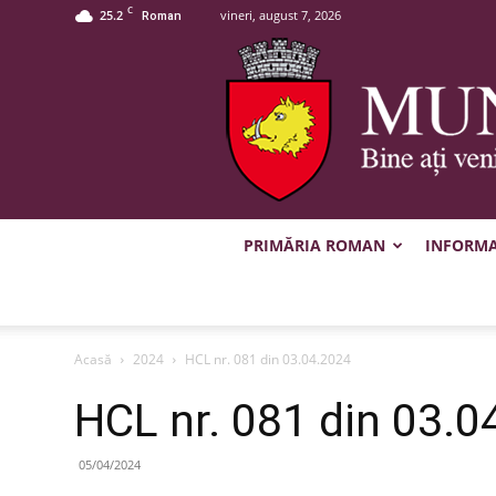
C
25.2
vineri, august 7, 2026
Roman
PRIMĂRIA ROMAN
INFORMAȚ
Acasă
2024
HCL nr. 081 din 03.04.2024
HCL nr. 081 din 03.0
05/04/2024