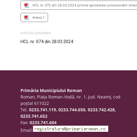
HCL nr. 075 din 28.03.2024 privind aprobarea concesionării direct
Anexa 1
Articolul precedent
HCL nr. 074 din 28.03.2024
Primăria Municipiului Roman
Roman, Piaţa Roman-Vodă, nr. 1, jud. Neamţ, cod
poştal 611022
Tel.
0233.741.119, 0233.744.650, 0233.742.428,
0233.741.652
Fax:
0233.741.604
Email: