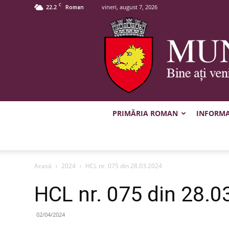
C
22.2
vineri, august 7, 2026
Roman
PRIMĂRIA ROMAN
INFORMAȚ
Acasă
2024
HCL nr. 075 din 28.03.2024
HCL nr. 075 din 28.0
02/04/2024