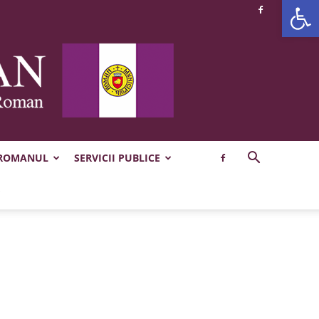
Deschide b
 ROMANUL
SERVICII PUBLICE