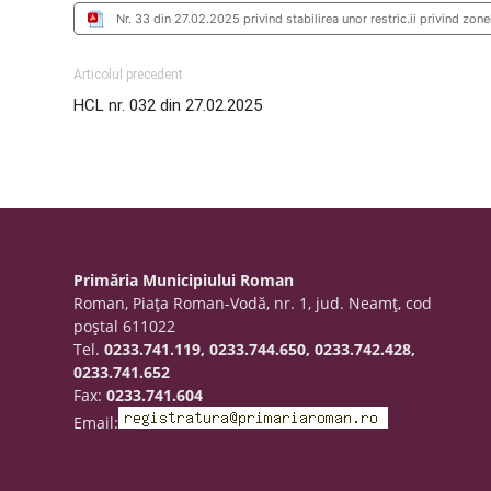
Nr. 33 din 27.02.2025 privind stabilirea unor restric.ii privind zon
Articolul precedent
HCL nr. 032 din 27.02.2025
Primăria Municipiului Roman
Roman, Piaţa Roman-Vodă, nr. 1, jud. Neamţ, cod
poştal 611022
Tel.
0233.741.119, 0233.744.650, 0233.742.428,
0233.741.652
Fax:
0233.741.604
Email: