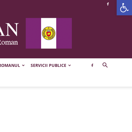
Deschide b
 ROMANUL
SERVICII PUBLICE