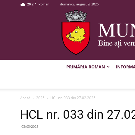
C
20.2
duminică, august 9, 2026
Roman
PRIMĂRIA ROMAN
INFORMAȚ
Acasă
2025
HCL nr. 033 din 27.02.2025
HCL nr. 033 din 27.0
03/03/2025