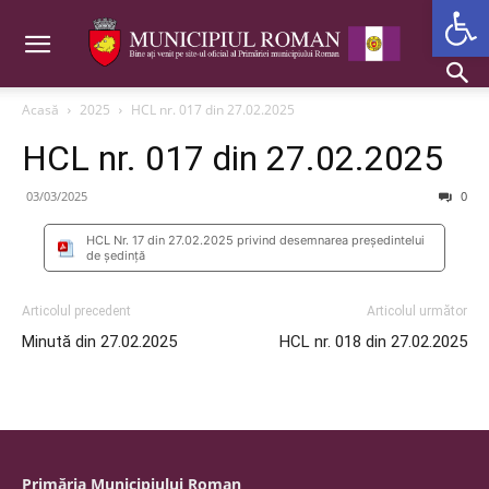
Deschide b
Acasă
2025
HCL nr. 017 din 27.02.2025
HCL nr. 017 din 27.02.2025
03/03/2025
0
HCL Nr. 17 din 27.02.2025 privind desemnarea preşedintelui
de şedinţă
Articolul precedent
Articolul următor
Minută din 27.02.2025
HCL nr. 018 din 27.02.2025
Primăria Municipiului Roman