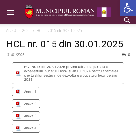
Deschide b
Acasă
2025
HCL nr. 015 din 30.01.2025
HCL nr. 015 din 30.01.2025
31/01/2025
0
HCL Nr. 15 din 30.01.2025 privind utilizarea parțială a
excedentului bugetului local al anului 2024 pentru finanțarea
cheltuielilor secțiunii de dezvoltare a bugetului local pe anul
2025
Anexa 1
Anexa 2
Anexa 3
Anexa 4