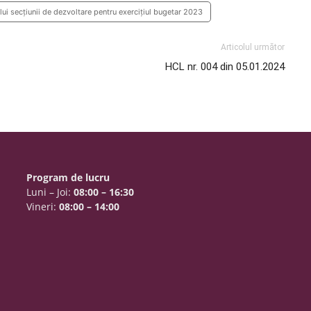
lui secțiunii de dezvoltare pentru exercițiul bugetar 2023
Articolul următor
HCL nr. 004 din 05.01.2024
Program de lucru
Luni – Joi:
08:00 – 16:30
Vineri:
08:00 – 14:00