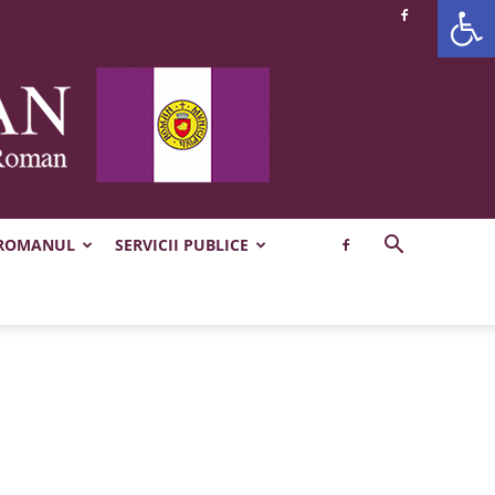
Deschide b
 ROMANUL
SERVICII PUBLICE