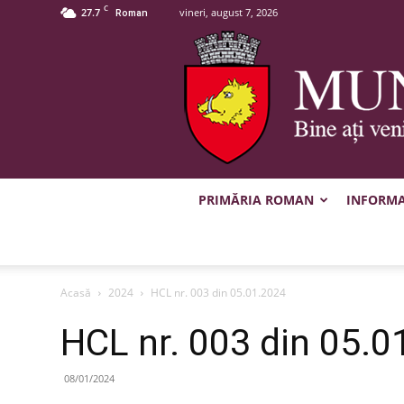
C
27.7
vineri, august 7, 2026
Roman
PRIMĂRIA ROMAN
INFORMAȚ
Acasă
2024
HCL nr. 003 din 05.01.2024
HCL nr. 003 din 05.0
08/01/2024