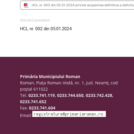
HCL nr. 003 din 05.01.2024 privind acoperirea definitiva a deficitu
Articolul precedent
HCL nr. 002 din 05.01.2024
Primăria Municipiului Roman
Roman, Piaţa Roman-Vodă, nr. 1, jud. Neamţ, cod
poştal 611022
Tel.
0233.741.119, 0233.744.650, 0233.742.428,
0233.741.652
Fax:
0233.741.604
Email: