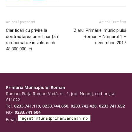
Articolul precedent
Articolul următor
Clarificări cu privire la
Ziarul Primăriei municipiului
contractarea unei finanțări
Roman – Numărul 1 –
rambursabile în valoare de
decembrie 2017
48.300.000 lei
Primăria Municipiului Roman
Roman, Piaţa Roman-Vodă, nr. 1, jud. Neamţ, cod poştal
611022
Tel.
0233.741.119, 0233.744.650, 0233.742.428, 0233.741.652
Fax:
0233.741.604
Email: