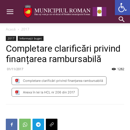
Deschide b
Acasă
2017
2017
Informații buget
Completare clarificări privind
finanțarea rambursabilă
01/11/2017
1282
Completare clarificări privind finanțarea rambursabilă
Anexa în lei la HCL nr 206 din 2017