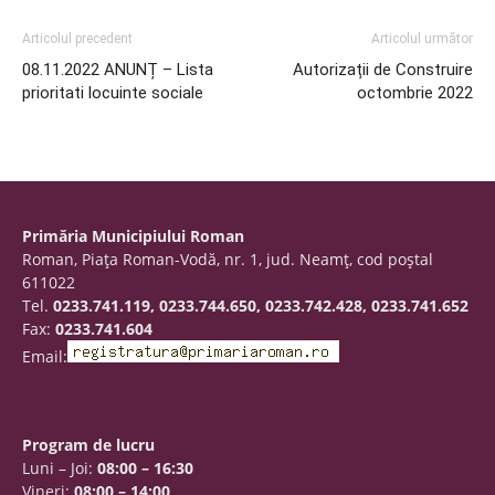
Articolul precedent
Articolul următor
08.11.2022 ANUNȚ – Lista
Autorizații de Construire
prioritati locuinte sociale
octombrie 2022
Primăria Municipiului Roman
Roman, Piaţa Roman-Vodă, nr. 1, jud. Neamţ, cod poştal
611022
Tel.
0233.741.119, 0233.744.650, 0233.742.428, 0233.741.652
Fax:
0233.741.604
Email:
Program de lucru
Luni – Joi:
08:00 – 16:30
Vineri:
08:00 – 14:00