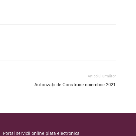
Articolul următor
Autorizații de Construire noiembrie 2021
Portal servicii online plata electronica