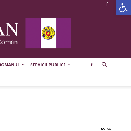
Deschide b
 ROMANUL
SERVICII PUBLICE
799