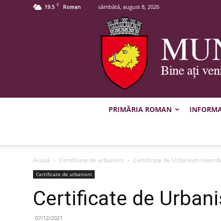
C
19.5
sâmbătă, august 8, 2026
Roman
PRIMĂRIA ROMAN
INFORMAȚ
Acasă
Certificate de urbanism
Certificate de Urbanism noiemb
Certificate de urbanism
Certificate de Urba
07/12/2021