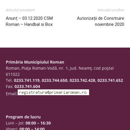
Articolul precedent
Articolul următor
Anunț – 03.12.2020 CSM
Autorizații de Construire
Roman – Handbal si Box
noiembrie 2020
Primăria Municipiului Roman
Roman, Piaţa Roman-Vodă, nr. 1, jud. Neamţ, cod poştal
611022
Tel.
0233.741.119, 0233.744.650, 0233.742.428, 0233.741.652
Fax:
0233.741.604
Email:
Program de lucru
Luni – Joi:
08:00 – 16:30
Vineri:
08:00 – 14:00