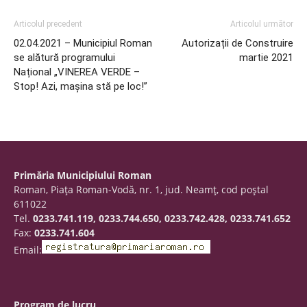
Articolul precedent
Articolul următor
02.04.2021 – Municipiul Roman
Autorizații de Construire
se alătură programului
martie 2021
Național „VINEREA VERDE –
Stop! Azi, maşina stă pe loc!”
Primăria Municipiului Roman
Roman, Piaţa Roman-Vodă, nr. 1, jud. Neamţ, cod poştal
611022
Tel.
0233.741.119, 0233.744.650, 0233.742.428, 0233.741.652
Fax:
0233.741.604
Email:
Program de lucru