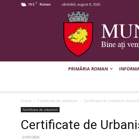
C
19.5
sâmbătă, august 8, 2026
Roman
PRIMĂRIA ROMAN
INFORMAȚ
Acasă
Certificate de urbanism
Certificate de Urbanism decem
Certificate de urbanism
Certificate de Urba
21/01/2025