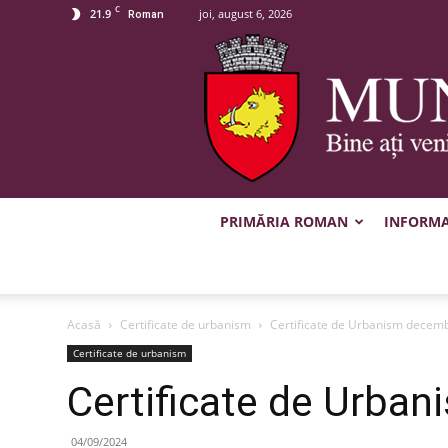
C
21.9
joi, august 6, 2026
Roman
PRIMĂRIA ROMAN
INFORMAȚ
Acasă
Certificate de urbanism
Certificate de Urbanism decem
Certificate de urbanism
Certificate de Urba
04/09/2024