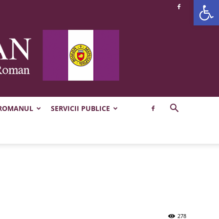
Deschide b
 ROMANUL
SERVICII PUBLICE
278