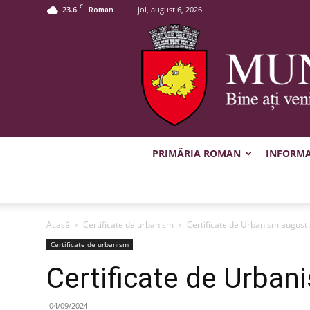
C
23.6
joi, august 6, 2026
Roman
PRIMĂRIA ROMAN
INFORMAȚ
Acasă
Certificate de urbanism
Certificate de Urbanism august
Certificate de urbanism
Certificate de Urba
04/09/2024