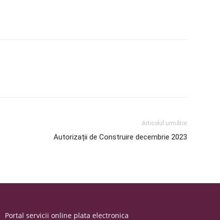
Articolul următor
Autorizații de Construire decembrie 2023
Portal servicii online plata electronica