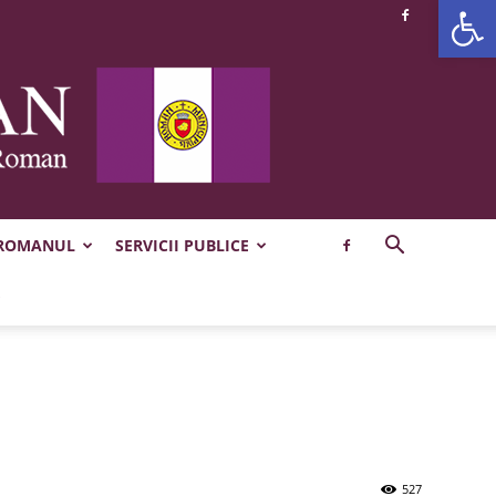
Deschide b
 ROMANUL
SERVICII PUBLICE
527